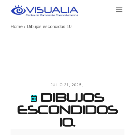
Skip
to
the
content
Home
Dibujos escondidos 10.
JULIO 21, 2025
DIBUJOS
ESCONDIDOS
10.
Dibujos