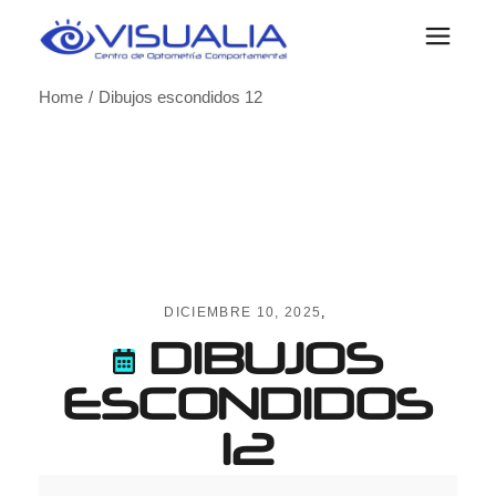
Skip
to
the
content
Home
Dibujos escondidos 12
DICIEMBRE 10, 2025
DIBUJOS
ESCONDIDOS
12
Dibujos