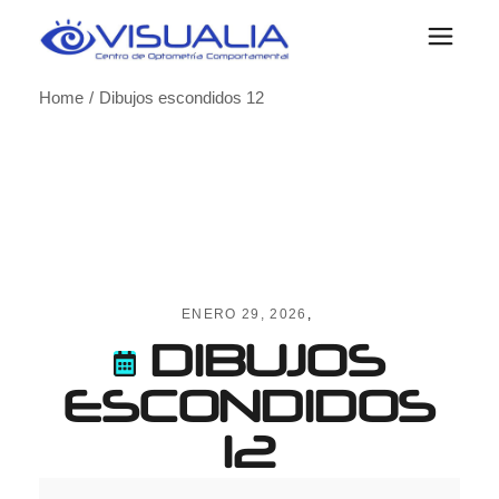
Skip
to
the
content
Home
Dibujos escondidos 12
ENERO 29, 2026
DIBUJOS
ESCONDIDOS
12
Dibujos