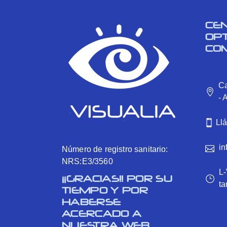
CE
OP
CO
Ca
- 
Ll
in
Número de registro sanitario:
NRS:E3/3560
L-
¡¡GRACIAS!! POR SU
ta
TIEMPO Y POR
HABERSE
ACERCADO A
NUESTRA WEB