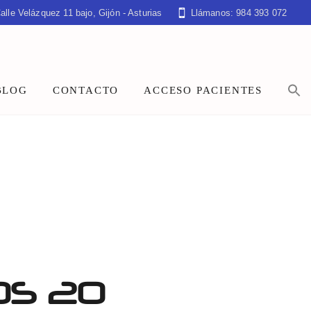
alle Velázquez 11 bajo, Gijón - Asturias
Llámanos: 984 393 072
BLOG
CONTACTO
ACCESO PACIENTES
OS 20