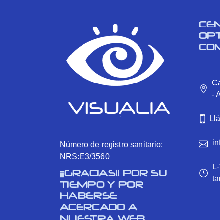
CE
OP
CO
Ca
- 
Ll
in
Número de registro sanitario:
NRS:E3/3560
L-
¡¡GRACIAS!! POR SU
ta
TIEMPO Y POR
HABERSE
ACERCADO A
NUESTRA WEB