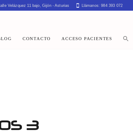
alle Velázquez 11 bajo, Gijón - Asturias
Llámanos: 984 393 072
BLOG
CONTACTO
ACCESO PACIENTES
OS 3