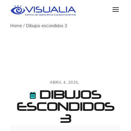
Skip
to
the
content
Home
Dibujos escondidos 3
ABRIL 4, 2025
DIBUJOS
ESCONDIDOS
3
Dibujos