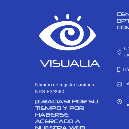
CE
OP
CO
Ca
- 
Ll
in
Número de registro sanitario:
NRS:E3/3560
L-
¡¡GRACIAS!! POR SU
ta
TIEMPO Y POR
HABERSE
ACERCADO A
NUESTRA WEB