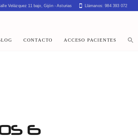
alle Velázquez 11 bajo, Gijón - Asturias
Llámanos: 984 393 072
BLOG
CONTACTO
ACCESO PACIENTES
OS 6