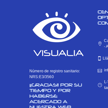
CE
OP
CO
Ca
- 
Ll
in
Número de registro sanitario:
NRS:E3/3560
L-
¡¡GRACIAS!! POR SU
ta
TIEMPO Y POR
HABERSE
ACERCADO A
NUESTRA WEB