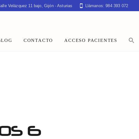
alle Velázquez 11 bajo, Gijón - Asturias
Llámanos: 984 393 072
BLOG
CONTACTO
ACCESO PACIENTES
OS 6