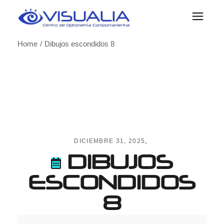
Skip
to
the
content
Home
Dibujos escondidos 8
DICIEMBRE 31, 2025
DIBUJOS
ESCONDIDOS
8
Dibujos