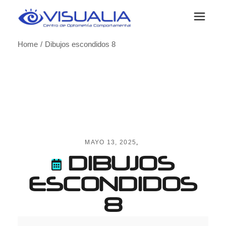
Skip
to
the
content
Home
Dibujos escondidos 8
MAYO 13, 2025
DIBUJOS
ESCONDIDOS
8
Dibujos