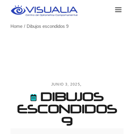
Skip
to
the
content
Home
Dibujos escondidos 9
JUNIO 3, 2025
DIBUJOS
ESCONDIDOS
9
Dibujos