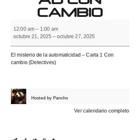
CAMBIO
El
misterio
12:00 am
–
1:00 am
de
octubre 21, 2025
–
octubre 27, 2025
la
automaticidad
con
cambio
El misterio de la automaticidad – Carta 1 Con
cambio​ (Detectives)
Hosted by
Pancho
Ver calendario completo