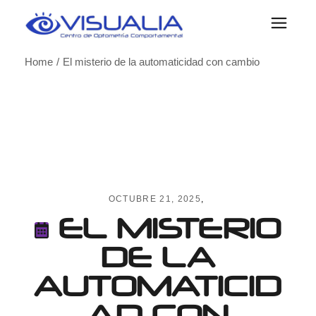
Skip
to
the
content
Home
El misterio de la automaticidad con cambio
OCTUBRE 21, 2025
EL MISTERIO
DE LA
AUTOMATICID
AD CON