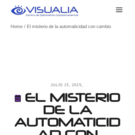
Skip
to
the
content
Home
El misterio de la automaticidad con cambio
JULIO 15, 2025
EL MISTERIO
DE LA
AUTOMATICID
AD CON