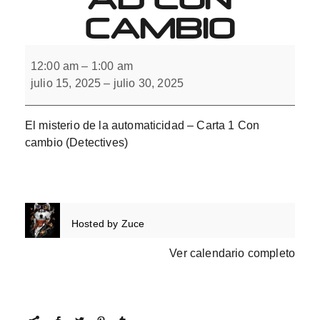
CAMBIO
El
misterio
12:00 am
–
1:00 am
de
julio 15, 2025
–
julio 30, 2025
la
automaticidad
con
cambio
El misterio de la automaticidad – Carta 1 Con
cambio​ (Detectives)
Hosted by
Zuce
Ver calendario completo