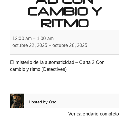
CAMBIO Y
RITMO
El
misterio
12:00 am
–
1:00 am
de
octubre 22, 2025
–
octubre 28, 2025
la
automaticidad
con
cambio
El misterio de la automaticidad – Carta 2 Con
y
ritmo
cambio y ritmo (Detectives)
Hosted by
Oso
Ver calendario completo