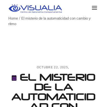
Skip
to
the
content
Home
El misterio de la automaticidad con cambio y
ritmo
OCTUBRE 22, 2025
EL MISTERIO
DE LA
AUTOMATICID
AD CON