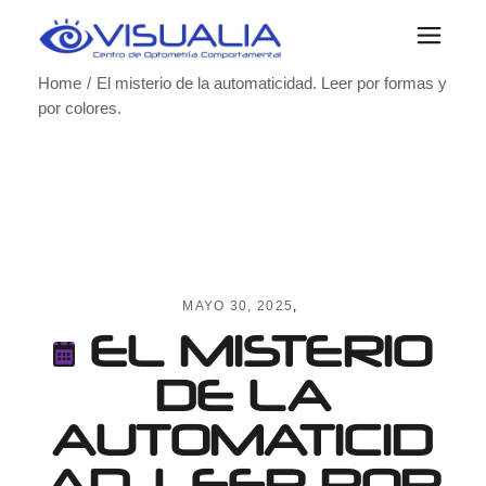
Skip
to
the
content
Home
El misterio de la automaticidad. Leer por formas y
por colores.
MAYO 30, 2025
EL MISTERIO
DE LA
AUTOMATICID
AD. LEER POR