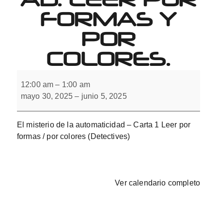
FORMAS Y
POR
COLORES.
El
misterio
12:00 am
–
1:00 am
de
mayo 30, 2025
–
junio 5, 2025
la
automaticidad.
Leer
por
El misterio de la automaticidad – Carta 1 Leer por
formas
y
formas / por colores​ (Detectives)
por
colores.
Ver calendario completo