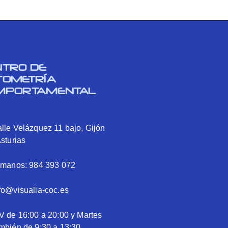
NTRO DE
TOMETRÍA
MPORTAMENTAL
lle Velázquez 11 bajo, Gijón
Asturias
ámanos: 984 393 072
fo@visualia-coc.es
V de 16:00 a 20:00 y Martes
mbién de 9:30 a 13:30