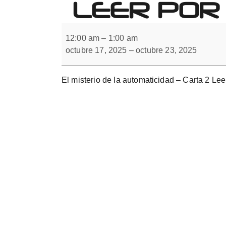
LEER POR
Forbrain
El
misterio
12:00 am
–
1:00 am
de
octubre 17, 2025
–
octubre 23, 2025
la
automaticidad.
Leer
por
El misterio de la automaticidad – Carta 2 Leer
formas
y
por
colores.