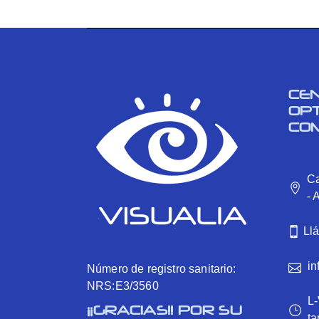
CE
OP
CO
Ca
- 
Ll
in
Número de registro sanitario:
NRS:E3/3560
L-
¡¡GRACIAS!! POR SU
ta