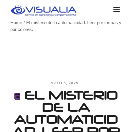
Skip
to
the
content
Home
El misterio de la automaticidad. Leer por formas y
por colores.
MAYO 5, 2025
EL MISTERIO
DE LA
AUTOMATICID
AD. LEER POR