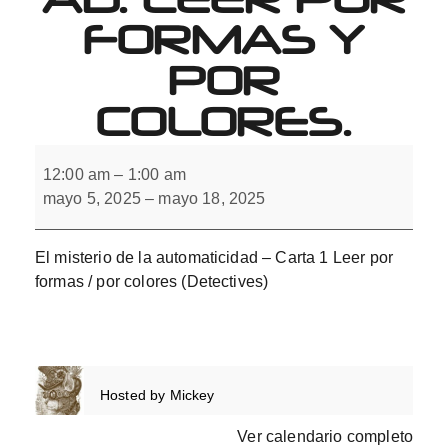
FORMAS Y
POR
COLORES.
El
misterio
12:00 am
–
1:00 am
de
mayo 5, 2025
–
mayo 18, 2025
la
automaticidad.
Leer
por
El misterio de la automaticidad – Carta 1 Leer por
formas
y
formas / por colores​ (Detectives)
por
colores.
Hosted by
Mickey
Ver calendario completo