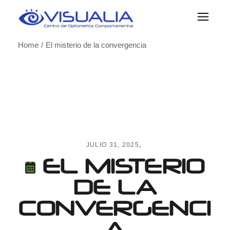
Skip
to
the
content
Home
El misterio de la convergencia
JULIO 31, 2025
EL MISTERIO
DE LA
CONVERGENCI
A