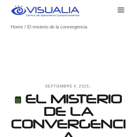
Skip
to
the
content
Home
El misterio de la convergencia
SEPTIEMBRE 4, 2025
EL MISTERIO
DE LA
CONVERGENCI
A