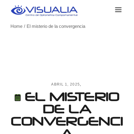
Skip
to
the
content
Home
El misterio de la convergencia
ABRIL 1, 2025
EL MISTERIO
DE LA
CONVERGENCI
A