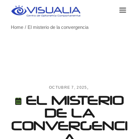
Skip
to
the
content
Home
El misterio de la convergencia
OCTUBRE 7, 2025
EL MISTERIO
DE LA
CONVERGENCI
A