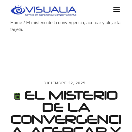
Skip
to
the
content
Home
El misterio de la convergencia, acercar y alejar la
tarjeta.
DICIEMBRE 22, 2025
EL MISTERIO
DE LA
CONVERGENCI
A, ACERCAR Y