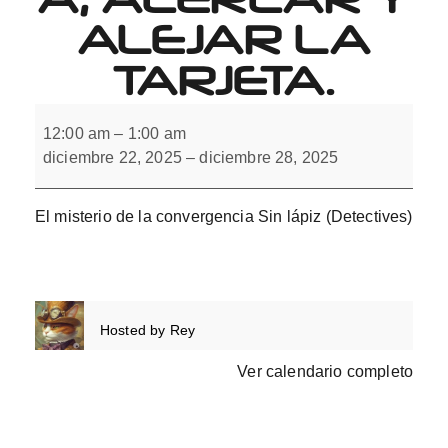
ALEJAR LA
TARJETA.
El
misterio
12:00 am
–
1:00 am
de
diciembre 22, 2025
–
diciembre 28, 2025
la
convergencia,
acercar
y
El misterio de la convergencia Sin lápiz (Detectives)
alejar
la
tarjeta.
Hosted by
Rey
Ver calendario completo