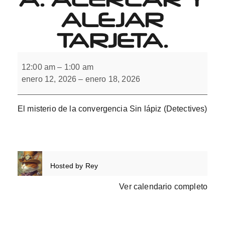
ALEJAR
TARJETA.
El
misterio
12:00 am
–
1:00 am
de
enero 12, 2026
–
enero 18, 2026
la
convergencia.
Acercar
y
El misterio de la convergencia Sin lápiz (Detectives)
alejar
tarjeta.
Hosted by
Rey
Ver calendario completo