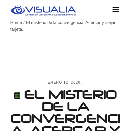
Skip
to
the
content
Home
El misterio de la convergencia. Acercar y alejar
tarjeta.
ENERO 12, 2026
EL MISTERIO
DE LA
CONVERGENCI
A. ACERCAR Y