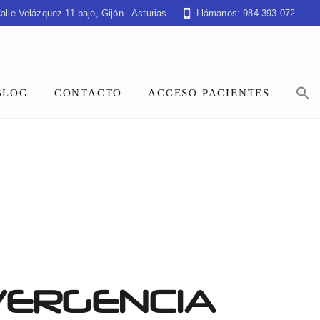
alle Velázquez 11 bajo, Gijón - Asturias
Llámanos: 984 393 072
BLOG
CONTACTO
ACCESO PACIENTES
VERGENCIA