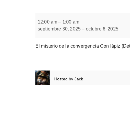
Forbrain
El
misterio
12:00 am
–
1:00 am
de
septiembre 30, 2025
–
octubre 6, 2025
la
convergencia
Con
lápiz
El misterio de la convergencia Con lápiz (Det
Hosted by
Jack