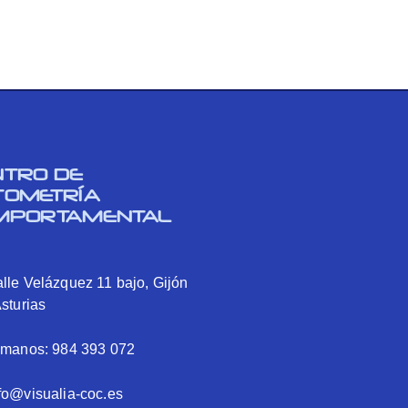
NTRO DE
TOMETRÍA
MPORTAMENTAL
lle Velázquez 11 bajo, Gijón
Asturias
ámanos: 984 393 072
fo@visualia-coc.es