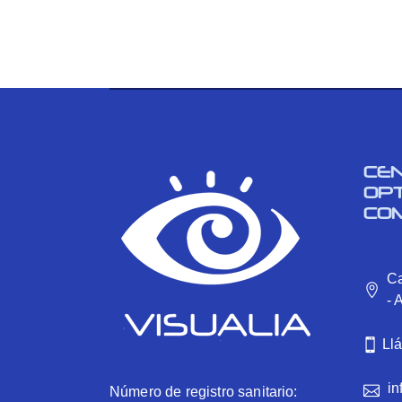
CE
OP
CO
Ca
- 
Ll
in
Número de registro sanitario: