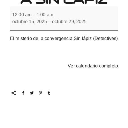
El
misterio
12:00 am
–
1:00 am
de
octubre 15, 2025
–
octubre 29, 2025
la
convergencia
Sin
lápiz
El misterio de la convergencia Sin lápiz (Detectives)
Ver calendario completo