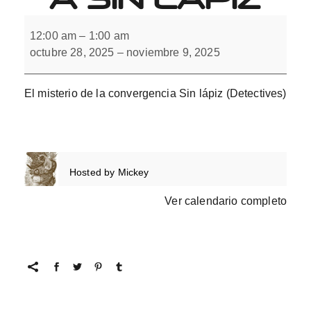
El
misterio
12:00 am
–
1:00 am
de
octubre 28, 2025
–
noviembre 9, 2025
la
convergencia
Sin
lápiz
El misterio de la convergencia Sin lápiz (Detectives)
Hosted by
Mickey
Ver calendario completo