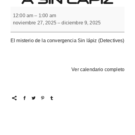
El
misterio
12:00 am
–
1:00 am
de
noviembre 27, 2025
–
diciembre 9, 2025
la
convergencia
Sin
lápiz
El misterio de la convergencia Sin lápiz (Detectives)
Ver calendario completo