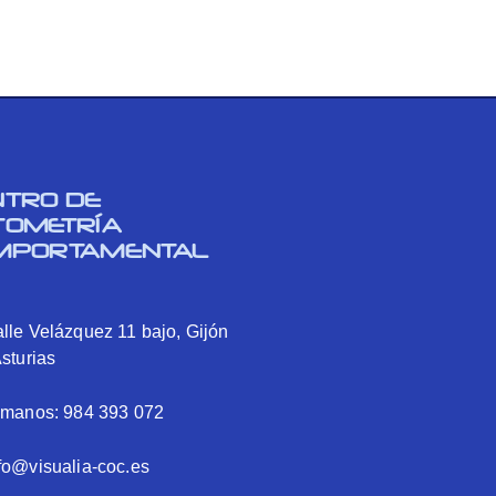
NTRO DE
TOMETRÍA
MPORTAMENTAL
lle Velázquez 11 bajo, Gijón
Asturias
ámanos: 984 393 072
fo@visualia-coc.es