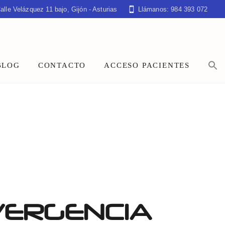
alle Velázquez 11 bajo, Gijón - Asturias
Llámanos: 984 393 072
BLOG
CONTACTO
ACCESO PACIENTES
VERGENCIA