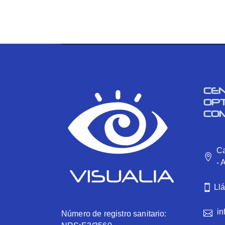
CE
OP
CO
Ca
- 
Ll
in
Número de registro sanitario: