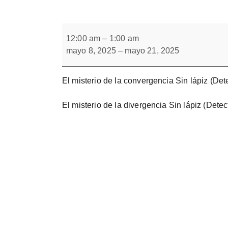
Forbrain
El
misterio
12:00 am
–
1:00 am
de
mayo 8, 2025
–
mayo 21, 2025
la
convergencia
y
divergencia
El misterio de la convergencia Sin lápiz (Det
El misterio de la divergencia Sin lápiz (Detec