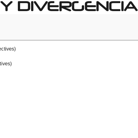
Y DIVERGENCIA
ectives)
tives)