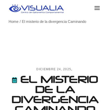
Skip
to
the
content
Home
El misterio de la divergencia Caminando
DICIEMBRE 24, 2025
EL MISTERIO
DE LA
DIVERGENCIA
CAMINANDO