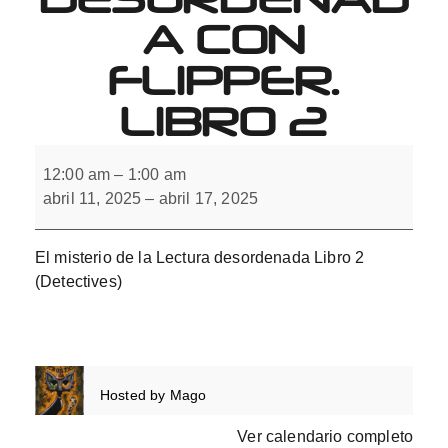
A CON
FLIPPER.
LIBRO 2
El
misterio
12:00 am
–
1:00 am
de
abril 11, 2025
–
abril 17, 2025
la
Lectura
desordenada
con
El misterio de la Lectura desordenada Libro 2
flipper.
Libro
(Detectives)
2
Hosted by
Mago
Ver calendario completo