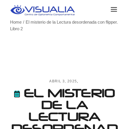
Skip
to
the
content
Home
El misterio de la Lectura desordenada con flipper.
Libro 2
ABRIL 3, 2025
EL MISTERIO
DE LA
LECTURA
DESORDENAD