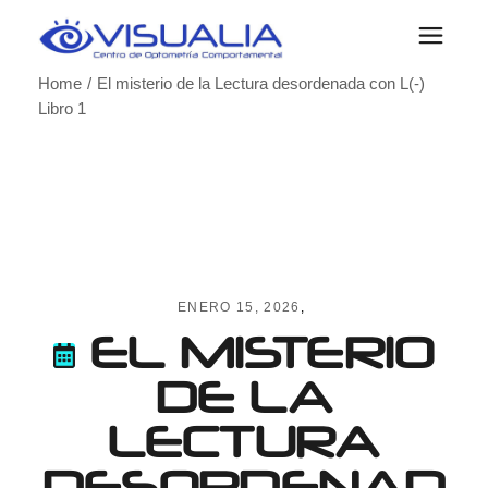
Skip
to
the
content
Home
El misterio de la Lectura desordenada con L(-)
Libro 1
ENERO 15, 2026
EL MISTERIO
DE LA
LECTURA
DESORDENAD