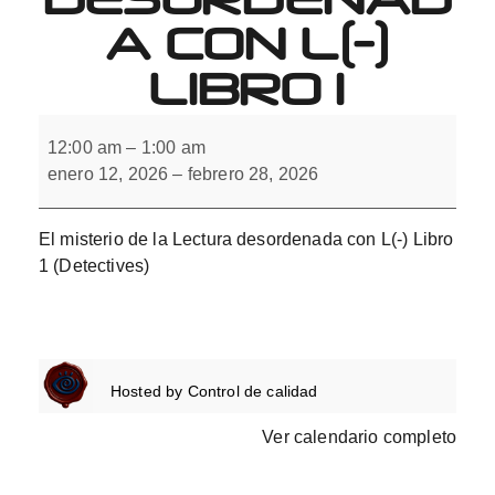
A CON L(-)
LIBRO 1
El
misterio
12:00 am
–
1:00 am
de
enero 12, 2026
–
febrero 28, 2026
la
Lectura
desordenada
con
El misterio de la Lectura desordenada con L(-) Libro
L(-)
Libro
1 (Detectives)
1
Hosted by
Control de calidad
Ver calendario completo