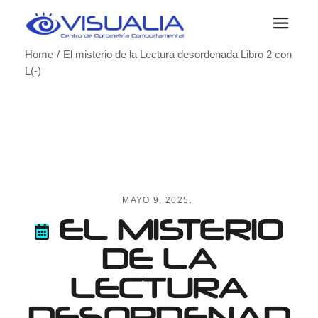
Skip
to
the
content
Home
El misterio de la Lectura desordenada Libro 2 con
L(-)
MAYO 9, 2025
EL MISTERIO
DE LA
LECTURA
DESORDENAD