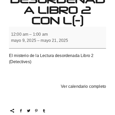
A LIBRO 2
CON L(-)
El
misterio
12:00 am
–
1:00 am
de
mayo 9, 2025
–
mayo 21, 2025
la
Lectura
desordenada
Libro
El misterio de la Lectura desordenada Libro 2
2
con
(Detectives)
L(-)
Ver calendario completo