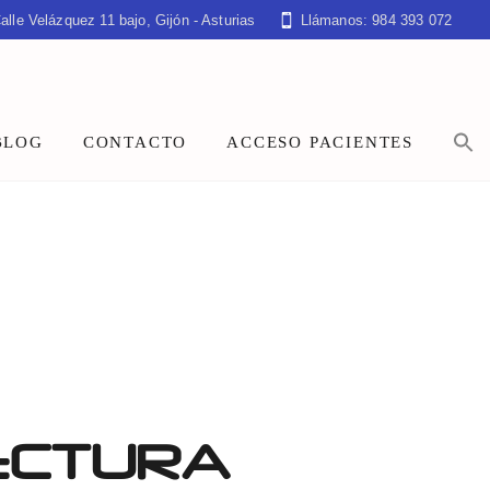
alle Velázquez 11 bajo, Gijón - Asturias
Llámanos: 984 393 072
BLOG
CONTACTO
ACCESO PACIENTES
LECTURA