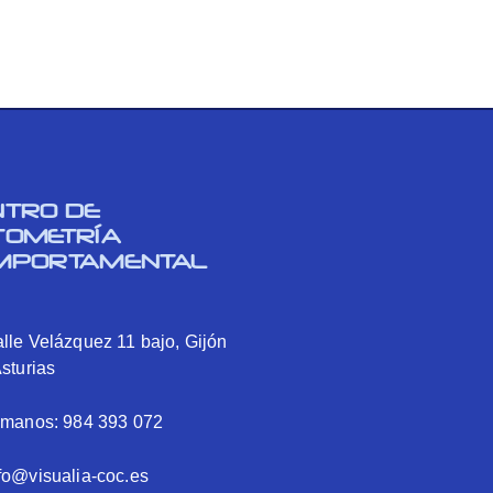
NTRO DE
TOMETRÍA
MPORTAMENTAL
lle Velázquez 11 bajo, Gijón
Asturias
ámanos: 984 393 072
fo@visualia-coc.es