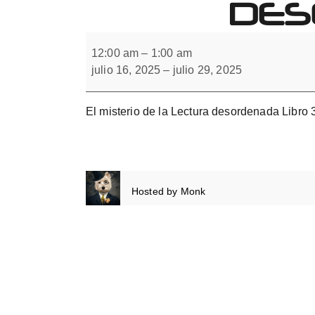
DES
Forbrain
El
misterio
12:00 am
–
1:00 am
de
julio 16, 2025
–
julio 29, 2025
la
Lectura
desordenada
Libro
El misterio de la Lectura desordenada Libro 
3
Hosted by
Monk