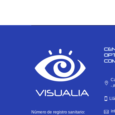
CE
OP
CO
Ca
- 
Ll
in
Número de registro sanitario: