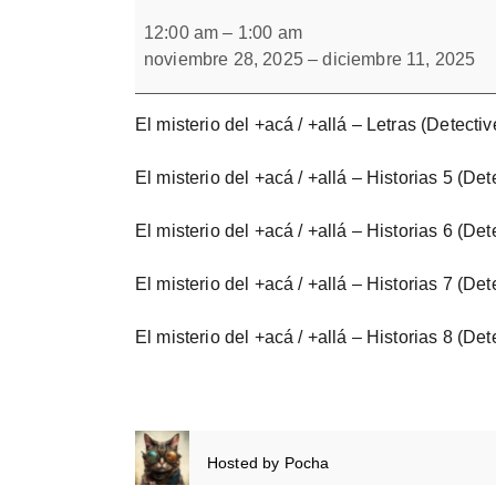
El
Forbrain
misterio
12:00 am
–
1:00 am
del
noviembre 28, 2025
–
diciembre 11, 2025
+acá
/
+allá
El misterio del +acá / +allá – Letras (Detectiv
El misterio del +acá / +allá – Historias 5 (Det
El misterio del +acá / +allá – Historias 6 (Det
El misterio del +acá / +allá – Historias 7 (Det
El misterio del +acá / +allá – Historias 8 (Det
Hosted by
Pocha