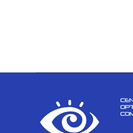
CE
OP
CO