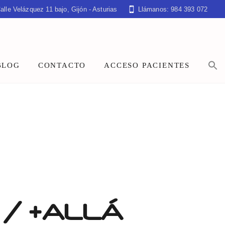
alle Velázquez 11 bajo, Gijón - Asturias
Llámanos: 984 393 072
BLOG
CONTACTO
ACCESO PACIENTES
 / +ALLÁ