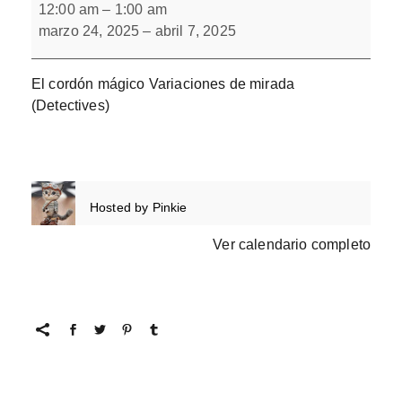
misterio
12:00 am
–
1:00 am
del
marzo 24, 2025
–
abril 7, 2025
Cordón
de
Brock
El cordón mágico Variaciones de mirada
(Detectives)
Hosted by
Pinkie
Ver calendario completo