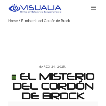
Skip
to
the
content
Home
El misterio del Cordón de Brock
MARZO 24, 2025
EL MISTERIO
DEL CORDÓN
DE BROCK
El