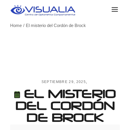
Skip
to
the
content
Home
El misterio del Cordón de Brock
SEPTIEMBRE 29, 2025
EL MISTERIO
DEL CORDÓN
DE BROCK
El