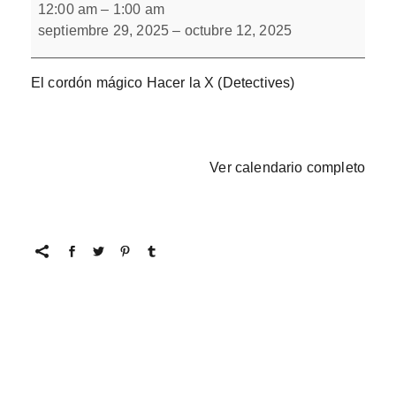
misterio
12:00 am
–
1:00 am
del
septiembre 29, 2025
–
octubre 12, 2025
Cordón
de
Brock
El cordón mágico Hacer la X (Detectives)
Ver calendario completo