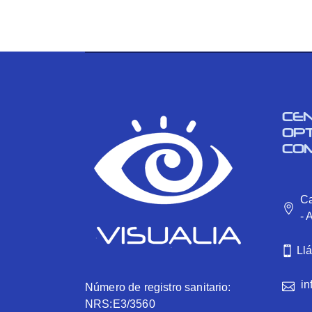
CE
OP
CO
Ca
- 
Ll
in
Número de registro sanitario:
NRS:E3/3560