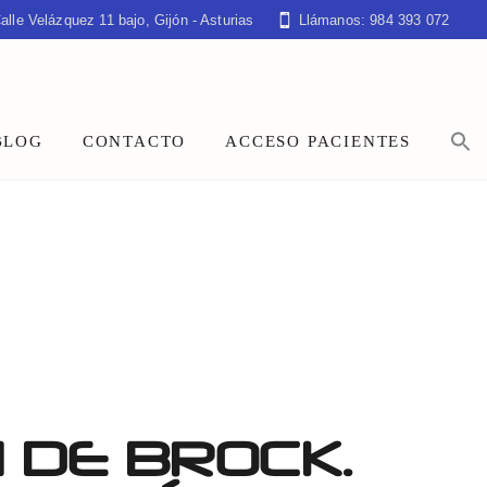
alle Velázquez 11 bajo, Gijón - Asturias
Llámanos: 984 393 072
BLOG
CONTACTO
ACCESO PACIENTES
 DE BROCK.