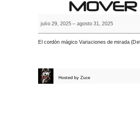
MOVER 
Forbrain
El
misterio
julio 29, 2025
–
agosto 31, 2025
del
Cordón
de
Brock.
El cordón mágico Variaciones de mirada (Det
Mover
la
cabeza
y
cordón.
Hosted by
Zuce