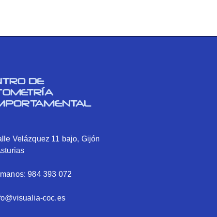
NTRO DE
TOMETRÍA
MPORTAMENTAL
lle Velázquez 11 bajo, Gijón
Asturias
ámanos: 984 393 072
fo@visualia-coc.es