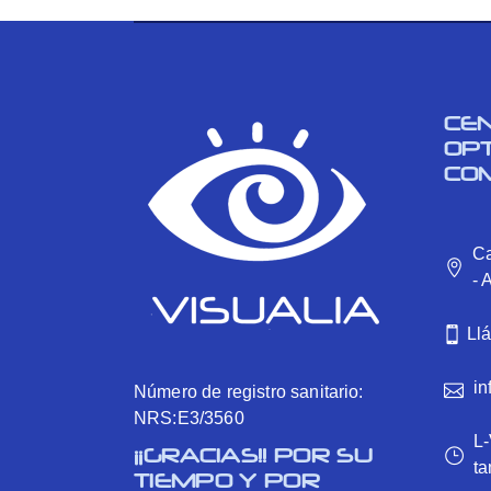
CE
OP
CO
Ca
- 
Ll
in
Número de registro sanitario:
NRS:E3/3560
L-
¡¡GRACIAS!! POR SU
ta
TIEMPO Y POR