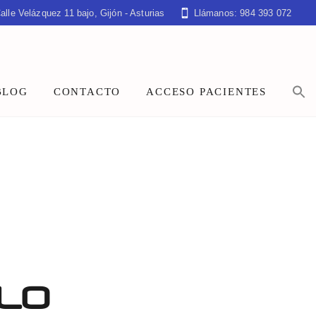
alle Velázquez 11 bajo, Gijón - Asturias
Llámanos: 984 393 072
BLOG
CONTACTO
ACCESO PACIENTES
ULO