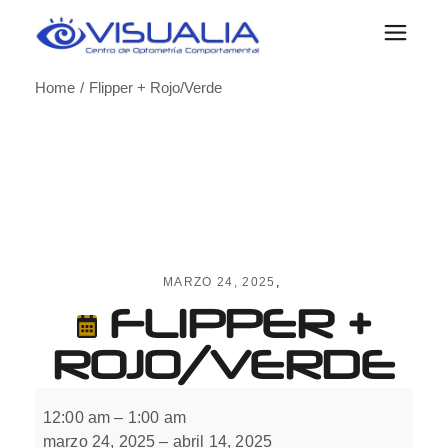
Skip
to
the
content
Home
Flipper + Rojo/Verde
MARZO 24, 2025
FLIPPER +
ROJO/VERDE
Flipper
+
12:00 am
–
1:00 am
Rojo/Verde
marzo 24, 2025
–
abril 14, 2025