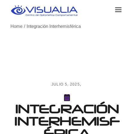
Skip
to
the
content
Home
Integración Interhemisférica
JULIO 5, 2025
INTEGRACIÓN
INTERHEMISF
ÉRICA