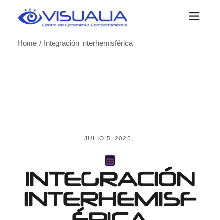
Skip
to
the
content
Home
Integración Interhemisférica
JULIO 5, 2025
INTEGRACIÓN
INTERHEMISF
ÉRICA