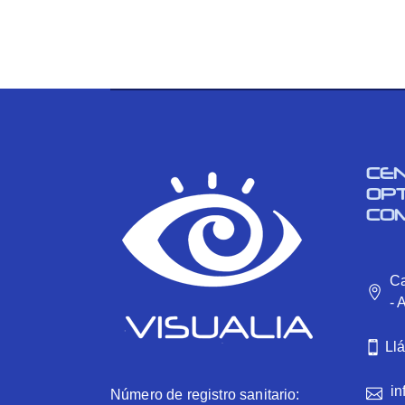
CE
OP
CO
Ca
- 
Ll
in
Número de registro sanitario: