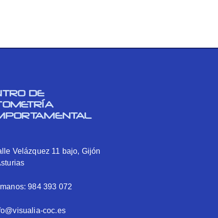
NTRO DE
TOMETRÍA
MPORTAMENTAL
lle Velázquez 11 bajo, Gijón
Asturias
ámanos: 984 393 072
fo@visualia-coc.es