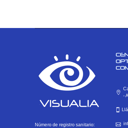
CE
OP
CO
Ca
- 
Ll
in
Número de registro sanitario: