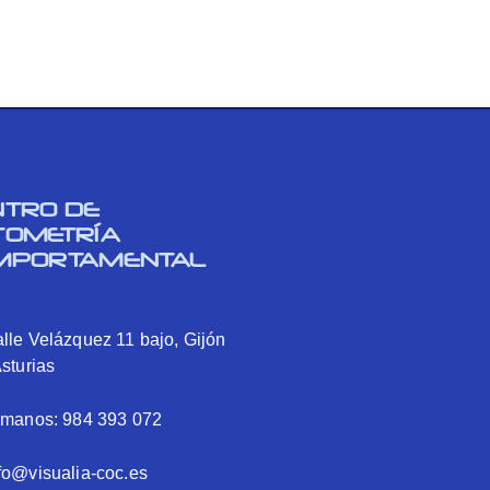
NTRO DE
TOMETRÍA
MPORTAMENTAL
lle Velázquez 11 bajo, Gijón
Asturias
ámanos: 984 393 072
fo@visualia-coc.es