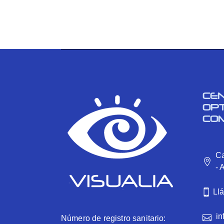
CE
OP
CO
Ca
- 
Ll
in
Número de registro sanitario: