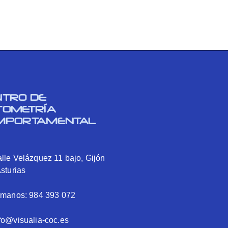
NTRO DE
TOMETRÍA
MPORTAMENTAL
lle Velázquez 11 bajo, Gijón
Asturias
ámanos: 984 393 072
fo@visualia-coc.es