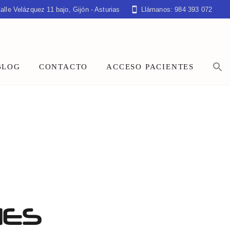
alle Velázquez 11 bajo, Gijón - Asturias
Llámanos: 984 393 072
BLOG
CONTACTO
ACCESO PACIENTES
NES