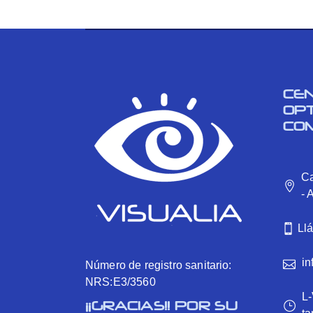
CE
OP
CO
Ca
- 
Ll
in
Número de registro sanitario:
NRS:E3/3560
L-
¡¡GRACIAS!! POR SU