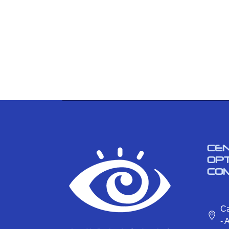
CE
OP
CO
Ca
- 