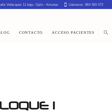
alle Velázquez 11 bajo, Gijón - Asturias
Llámanos: 984 393 072
BLOG
CONTACTO
ACCESO PACIENTES
LOQUE 1