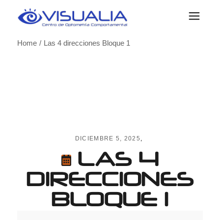
Skip
to
the
content
Home
Las 4 direcciones Bloque 1
DICIEMBRE 5, 2025
LAS 4
DIRECCIONES
BLOQUE 1
Las