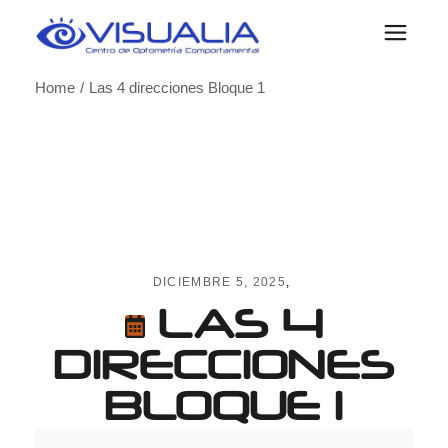
Skip
to
the
content
Home
Las 4 direcciones Bloque 1
DICIEMBRE 5, 2025
LAS 4
DIRECCIONES
BLOQUE 1
Las