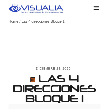
Skip
to
the
content
Home
Las 4 direcciones Bloque 1
DICIEMBRE 24, 2025
LAS 4
DIRECCIONES
BLOQUE 1
Las