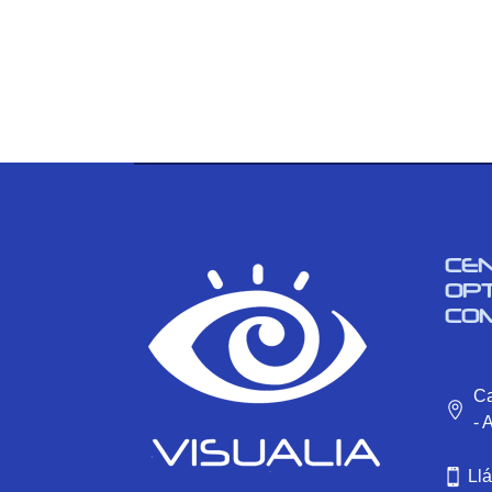
CE
OP
CO
Ca
- 
Ll