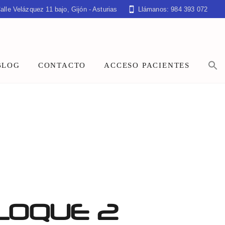
alle Velázquez 11 bajo, Gijón - Asturias
Llámanos: 984 393 072
BLOG
CONTACTO
ACCESO PACIENTES
LOQUE 2